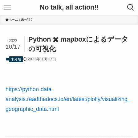
No talk, all action!!
ホーム
未分類
Python ✖️ mapboxによるデータ
2023
10/17
の可視化
2023年10月17日
未分類
https://python-data-
analysis.readthedocs.io/en/latest/plotly/visualizing_
geographic_data.html